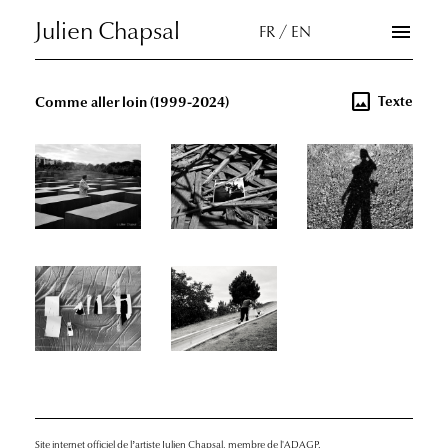
Skip
Julien Chapsal
menu
FR / EN
to
the
content
image
Texte
Comme aller loin
(1999-2024)
Site internet officiel de l’artiste Julien Chapsal, membre de l'ADAGP.