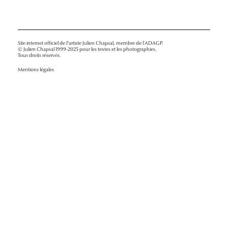
Site internet officiel de l’artiste Julien Chapsal, membre de l'ADAGP.
© Julien Chapsal 1999-2025 pour les textes et les photographies.
Tous droits réservés.
Mentions légales