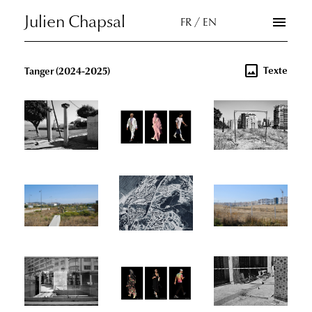
Skip
Julien Chapsal
menu
FR / EN
to
the
content
image
Texte
Tanger
(2024-2025)