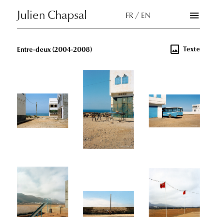
Skip
Julien Chapsal
menu
FR / EN
to
the
content
image
Texte
Entre-deux
(2004-2008)